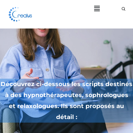
Menu
Découvrez ci-dessous les scripts destinés
à des hypnothérapeutes, sophrologues
et relaxologues. Ils sont proposés au
détail :