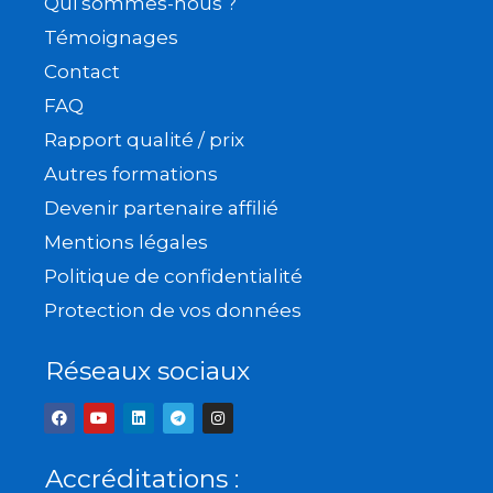
Qui sommes-nous ?
Témoignages
Contact
FAQ
Rapport qualité / prix
Autres formations
Devenir partenaire affilié
Mentions légales
Politique de confidentialité
Protection de vos données
Réseaux sociaux
F
Y
L
T
I
a
o
i
e
n
c
u
n
l
s
e
t
k
e
t
b
u
e
g
a
Accréditations :
o
b
d
r
g