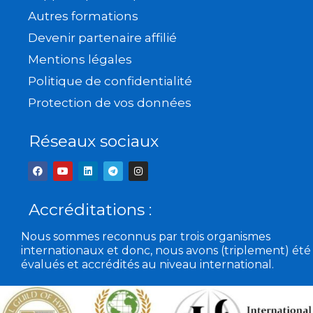
Autres formations
Devenir partenaire affilié
Mentions légales
Politique de confidentialité
Protection de vos données
Réseaux sociaux
F
Y
L
T
I
a
o
i
e
n
c
u
n
l
s
e
t
k
e
t
b
u
e
g
a
Accréditations :
o
b
d
r
g
o
e
i
a
r
k
n
m
a
Nous sommes reconnus par trois organismes
m
internationaux et donc, nous avons (triplement) été
évalués et accrédités au niveau international.