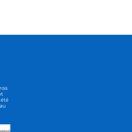
ois
et
 été
eau