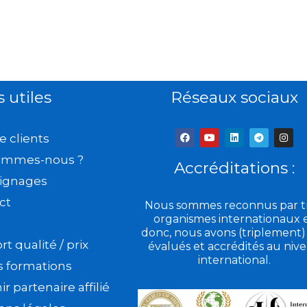
s utiles
Réseaux sociaux
F
Y
L
T
I
e clients
a
o
i
e
n
c
u
n
l
s
ommes-nous ?
e
t
k
e
t
Accréditations :
b
u
e
g
a
ignages
o
b
d
r
g
o
e
i
a
r
k
n
m
a
ct
Nous sommes reconnus par tr
m
organismes internationaux 
donc, nous avons (triplement)
t qualité / prix
évalués et accrédités au niv
international.
s formations
r partenaire affilié