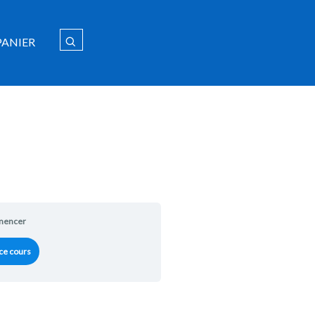
PANIER
encer
ce cours