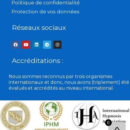
Politique de confidentialité
Protection de vos données
Réseaux sociaux
F
Y
L
T
I
a
o
i
e
n
c
u
n
l
s
e
t
k
e
t
b
u
e
g
a
Accréditations :
o
b
d
r
g
o
e
i
a
r
k
n
m
a
m
Nous sommes reconnus par trois organismes
internationaux et donc, nous avons (triplement) été
évalués et accrédités au niveau international.
0