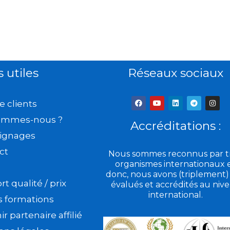
s utiles
Réseaux sociaux
F
Y
L
T
I
e clients
a
o
i
e
n
c
u
n
l
s
ommes-nous ?
e
t
k
e
t
Accréditations :
b
u
e
g
a
ignages
o
b
d
r
g
o
e
i
a
r
k
n
m
a
ct
Nous sommes reconnus par tr
m
organismes internationaux 
donc, nous avons (triplement)
t qualité / prix
évalués et accrédités au niv
international.
s formations
r partenaire affilié