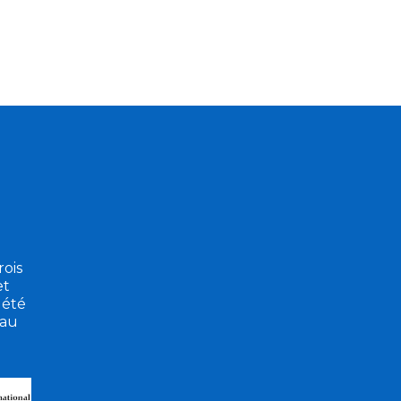
ois
et
 été
eau