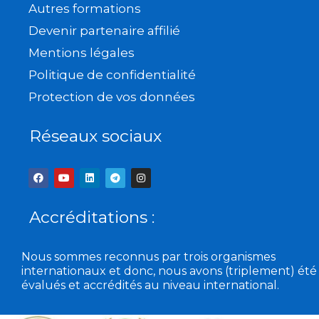
Autres formations
Devenir partenaire affilié
Mentions légales
Politique de confidentialité
Protection de vos données
Réseaux sociaux
F
Y
L
T
I
a
o
i
e
n
c
u
n
l
s
e
t
k
e
t
b
u
e
g
a
Accréditations :
o
b
d
r
g
o
e
i
a
r
k
n
m
a
m
Nous sommes reconnus par trois organismes
internationaux et donc, nous avons (triplement) été
évalués et accrédités au niveau international.