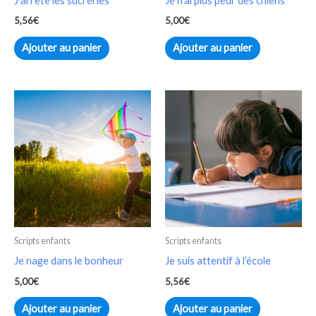
J’arrête les sucreries
Je n’ai plus peur des chiens
5,56
€
5,00
€
Ajouter au panier
Ajouter au panier
Scripts enfants
Scripts enfants
Je nage dans le bonheur
Je suis attentif à l’école
5,00
€
5,56
€
Ajouter au panier
Ajouter au panier