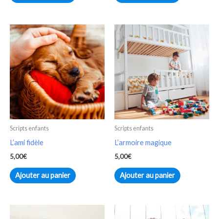
Scripts enfants
Scripts enfants
L’ami fidèle
L’armoire magique
5,00
€
5,00
€
Ajouter au panier
Ajouter au panier