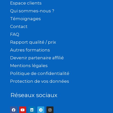
Espace clients
Qui sommes-nous ?
Témoignages
Contact
FAQ
Rapport qualité / prix
Autres formations
Devenir partenaire affilié
Mentions légales
Politique de confidentialité
Protection de vos données
Réseaux sociaux
F
Y
L
T
I
a
o
i
e
n