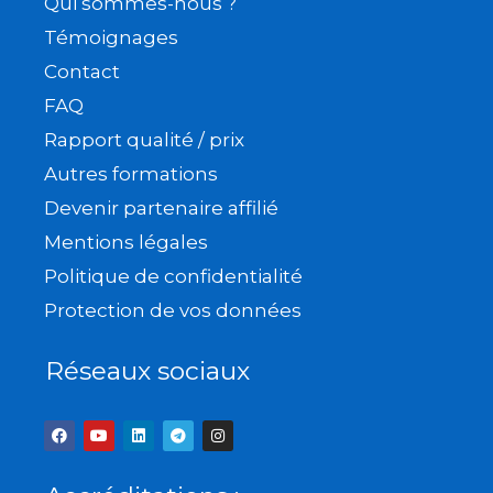
Qui sommes-nous ?
Témoignages
Contact
FAQ
Rapport qualité / prix
Autres formations
Devenir partenaire affilié
Mentions légales
Politique de confidentialité
Protection de vos données
Réseaux sociaux
F
Y
L
T
I
a
o
i
e
n
c
u
n
l
s
e
t
k
e
t
b
u
e
g
a