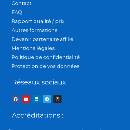
Contact
FAQ
Rapport qualité / prix
Autres formations
Devenir partenaire affilié
Mentions légales
Politique de confidentialité
Protection de vos données
Réseaux sociaux
F
Y
L
T
I
a
o
i
e
n
c
u
n
l
s
e
t
k
e
t
b
u
e
g
a
Accréditations :
o
b
d
r
g
o
e
i
a
r
k
n
m
a
m