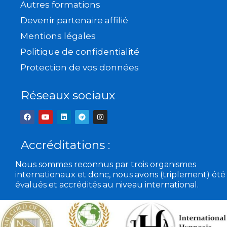
Autres formations
Devenir partenaire affilié
Mentions légales
Politique de confidentialité
Protection de vos données
Réseaux sociaux
F
Y
L
T
I
a
o
i
e
n
c
u
n
l
s
e
t
k
e
t
b
u
e
g
a
Accréditations :
o
b
d
r
g
o
e
i
a
r
k
n
m
a
Nous sommes reconnus par trois organismes
m
internationaux et donc, nous avons (triplement) été
évalués et accrédités au niveau international.