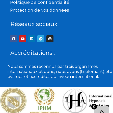
Politique de confidentialité
Protection de vos données
Réseaux sociaux
F
Y
L
T
I
a
o
i
e
n
c
u
n
l
s
e
t
k
e
t
b
u
e
g
a
Accréditations :
o
b
d
r
g
o
e
i
a
r
k
n
m
a
m
Nous sommes reconnus par trois organismes
internationaux et donc, nous avons (triplement) été
évalués et accrédités au niveau international.
0