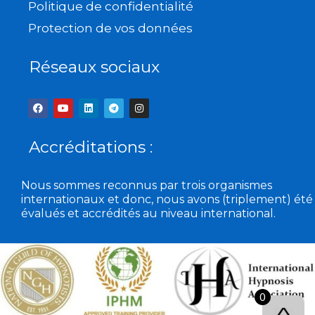
Politique de confidentialité
Protection de vos données
Réseaux sociaux
F
Y
L
T
I
a
o
i
e
n
c
u
n
l
s
e
t
k
e
t
b
u
e
g
a
Accréditations :
o
b
d
r
g
o
e
i
a
r
k
n
m
a
m
Nous sommes reconnus par trois organismes
internationaux et donc, nous avons (triplement) été
évalués et accrédités au niveau international.
0