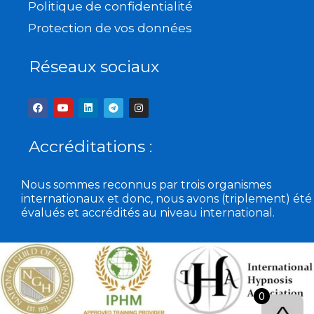
Politique de confidentialité
Protection de vos données
Réseaux sociaux
F
Y
L
T
I
a
o
i
e
n
c
u
n
l
s
e
t
k
e
t
b
u
e
g
a
Accréditations :
o
b
d
r
g
o
e
i
a
r
k
n
m
a
m
Nous sommes reconnus par trois organismes
internationaux et donc, nous avons (triplement) été
évalués et accrédités au niveau international.
0