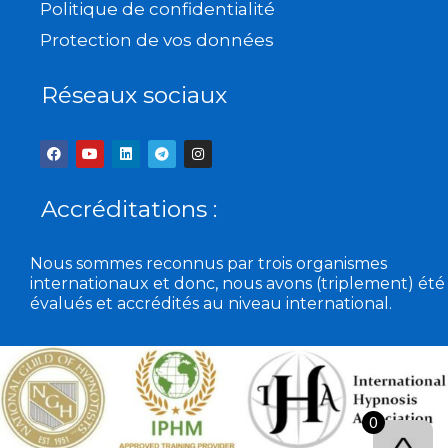
Politique de confidentialité
Protection de vos données
Réseaux sociaux
F
Y
L
T
I
a
o
i
e
n
c
u
n
l
s
e
t
k
e
t
b
u
e
g
a
Accréditations :
o
b
d
r
g
o
e
i
a
r
k
n
m
a
m
Nous sommes reconnus par trois organismes
internationaux et donc, nous avons (triplement) été
évalués et accrédités au niveau international.
0