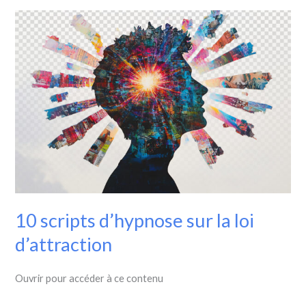
10
scripts
d’hypnose
sur
la
loi
d’attraction
10 scripts d’hypnose sur la loi
d’attraction
Ouvrir pour accéder à ce contenu