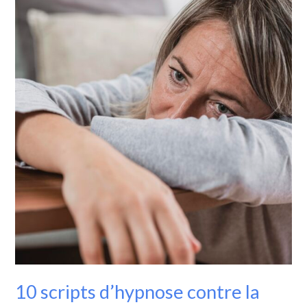
scripts
d’hypnose
contre
la
fibromyalgie
10 scripts d’hypnose contre la