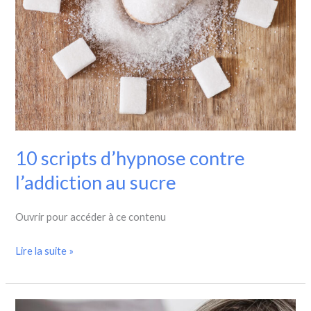
10 scripts d’hypnose contre
l’addiction au sucre
Ouvrir pour accéder à ce contenu
Lire la suite »
10