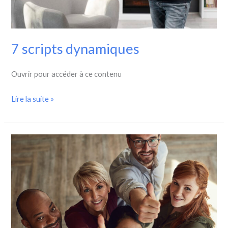
7 scripts dynamiques
Ouvrir pour accéder à ce contenu
Lire la suite »
MULTI-
PACKS
pour
COACHS
et
THÉRAPEUTES