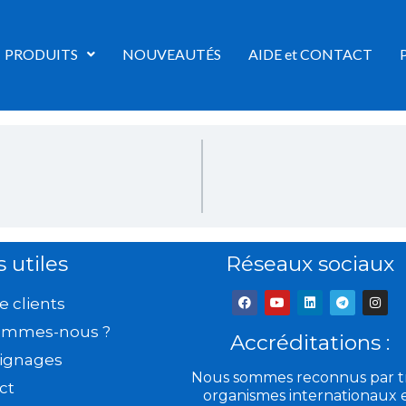
PRODUITS
NOUVEAUTÉS
AIDE et CONTACT
s utiles
Réseaux sociaux
F
Y
L
T
I
e clients
a
o
i
e
n
c
u
n
l
s
ommes-nous ?
e
t
k
e
t
Accréditations :
b
u
e
g
a
ignages
o
b
d
r
g
o
e
i
a
r
Nous sommes reconnus par tr
k
n
m
a
ct
organismes internationaux 
m