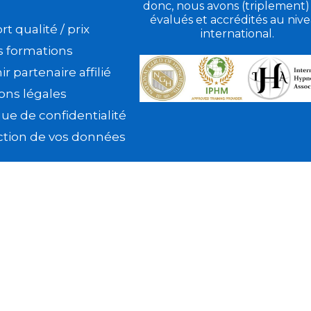
donc, nous avons (triplement)
évalués et accrédités au niv
t qualité / prix
international.
s formations
r partenaire affilié
ons légales
que de confidentialité
ction de vos données