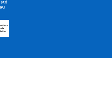
 été
eau