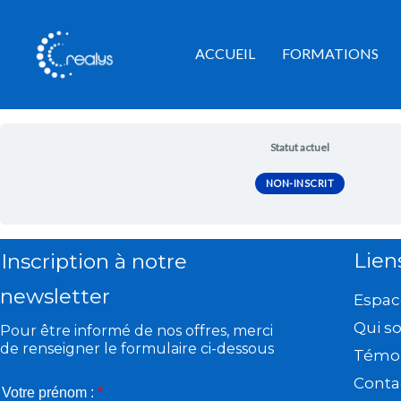
Aller
au
ACCUEIL
FORMATIONS
contenu
Statut actuel
NON-INSCRIT
Lien
Inscription à notre
newsletter
Espac
Qui s
Pour être informé de nos offres, merci
de renseigner le formulaire ci-dessous
Témo
Conta
Votre prénom :
*