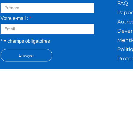
FAQ
Rappor
Votre e-mail :
*
Autre
Deveni
Menti
* = champs obligatoires
Politi
Envoyer
Prote