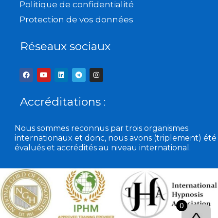
Politique de confidentialité
Protection de vos données
Réseaux sociaux
F
Y
L
T
I
a
o
i
e
n
c
u
n
l
s
e
t
k
e
t
b
u
e
g
a
Accréditations :
o
b
d
r
g
o
e
i
a
r
k
n
m
a
m
Nous sommes reconnus par trois organismes
internationaux et donc, nous avons (triplement) été
évalués et accrédités au niveau international.
0