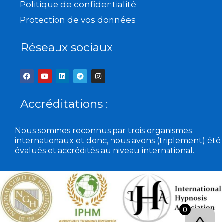
Politique de confidentialité
Protection de vos données
Réseaux sociaux
F
Y
L
T
I
a
o
i
e
n
c
u
n
l
s
e
t
k
e
t
b
u
e
g
a
Accréditations :
o
b
d
r
g
o
e
i
a
r
k
n
m
a
m
Nous sommes reconnus par trois organismes
internationaux et donc, nous avons (triplement) été
évalués et accrédités au niveau international.
0