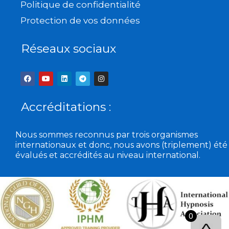
Politique de confidentialité
Protection de vos données
Réseaux sociaux
F
Y
L
T
I
a
o
i
e
n
c
u
n
l
s
e
t
k
e
t
b
u
e
g
a
Accréditations :
o
b
d
r
g
o
e
i
a
r
k
n
m
a
m
Nous sommes reconnus par trois organismes
internationaux et donc, nous avons (triplement) été
évalués et accrédités au niveau international.
0