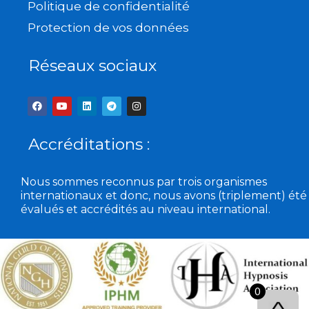
Politique de confidentialité
Protection de vos données
Réseaux sociaux
F
Y
L
T
I
a
o
i
e
n
c
u
n
l
s
e
t
k
e
t
b
u
e
g
a
Accréditations :
o
b
d
r
g
o
e
i
a
r
k
n
m
a
m
Nous sommes reconnus par trois organismes
internationaux et donc, nous avons (triplement) été
évalués et accrédités au niveau international.
0