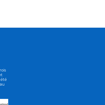
ois
et
 été
eau