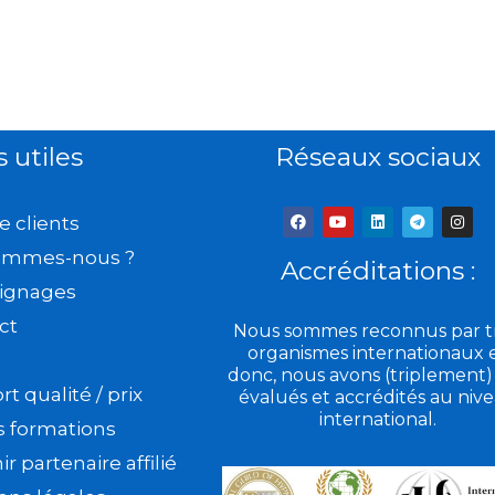
s utiles
Réseaux sociaux
F
Y
L
T
I
e clients
a
o
i
e
n
c
u
n
l
s
ommes-nous ?
e
t
k
e
t
Accréditations :
b
u
e
g
a
ignages
o
b
d
r
g
o
e
i
a
r
k
n
m
a
ct
Nous sommes reconnus par tr
m
organismes internationaux 
donc, nous avons (triplement)
t qualité / prix
évalués et accrédités au niv
international.
s formations
r partenaire affilié