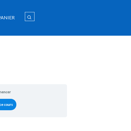
PANIER
encer
ce cours