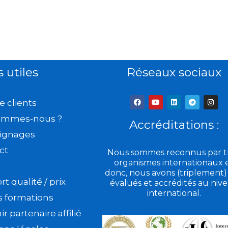
s utiles
Réseaux sociaux
F
Y
L
T
I
e clients
a
o
i
e
n
c
u
n
l
s
ommes-nous ?
e
t
k
e
t
Accréditations :
b
u
e
g
a
ignages
o
b
d
r
g
o
e
i
a
r
k
n
m
a
ct
Nous sommes reconnus par tr
m
organismes internationaux 
donc, nous avons (triplement)
t qualité / prix
évalués et accrédités au niv
international.
s formations
r partenaire affilié