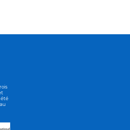
ois
et
 été
eau