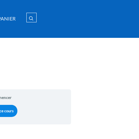
PANIER
encer
ce cours