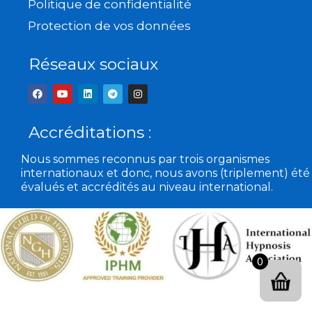
Politique de confidentialité
Protection de vos données
Réseaux sociaux
F
Y
L
T
I
a
o
i
e
n
c
u
n
l
s
e
t
k
e
t
b
u
e
g
a
Accréditations :
o
b
d
r
g
o
e
i
a
r
k
n
m
a
Nous sommes reconnus par trois organismes
m
internationaux et donc, nous avons (triplement) été
évalués et accrédités au niveau international.
0