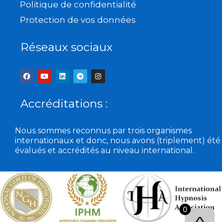
Politique de confidentialité
Protection de vos données
Réseaux sociaux
F
Y
L
T
I
a
o
i
e
n
c
u
n
l
s
e
t
k
e
t
b
u
e
g
a
Accréditations :
o
b
d
r
g
o
e
i
a
r
k
n
m
a
m
Nous sommes reconnus par trois organismes
internationaux et donc, nous avons (triplement) été
évalués et accrédités au niveau international.
0