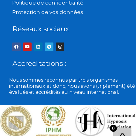
Politique de confidentialité
Protection de vos données
Réseaux sociaux
F
Y
L
T
I
a
o
i
e
n
c
u
n
l
s
e
t
k
e
t
b
u
e
g
a
Accréditations :
o
b
d
r
g
o
e
i
a
r
k
n
m
a
m
Nous sommes reconnus par trois organismes
internationaux et donc, nous avons (triplement) été
évalués et accrédités au niveau international.
0