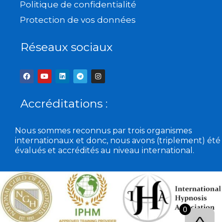
Politique de confidentialité
Protection de vos données
Réseaux sociaux
F
Y
L
T
I
a
o
i
e
n
c
u
n
l
s
e
t
k
e
t
b
u
e
g
a
Accréditations :
o
b
d
r
g
o
e
i
a
r
k
n
m
a
m
Nous sommes reconnus par trois organismes
internationaux et donc, nous avons (triplement) été
évalués et accrédités au niveau international.
0