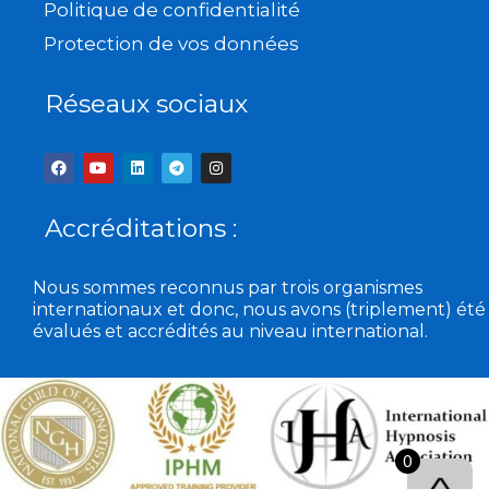
Politique de confidentialité
Protection de vos données
Réseaux sociaux
F
Y
L
T
I
a
o
i
e
n
c
u
n
l
s
e
t
k
e
t
b
u
e
g
a
Accréditations :
o
b
d
r
g
o
e
i
a
r
k
n
m
a
m
Nous sommes reconnus par trois organismes
internationaux et donc, nous avons (triplement) été
évalués et accrédités au niveau international.
0