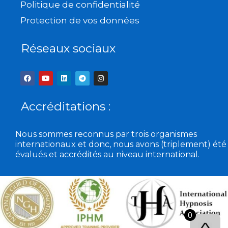
Politique de confidentialité
Protection de vos données
Réseaux sociaux
F
Y
L
T
I
a
o
i
e
n
c
u
n
l
s
e
t
k
e
t
b
u
e
g
a
Accréditations :
o
b
d
r
g
o
e
i
a
r
k
n
m
a
m
Nous sommes reconnus par trois organismes
internationaux et donc, nous avons (triplement) été
évalués et accrédités au niveau international.
0