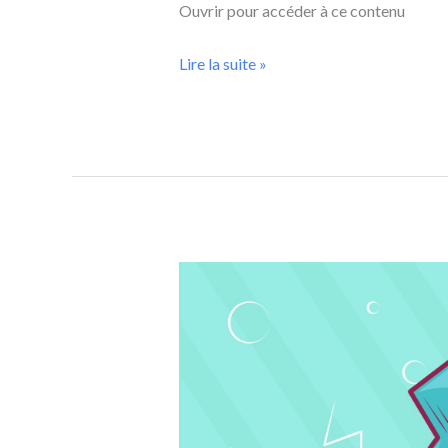
Ouvrir pour accéder à ce contenu
Lire la suite »
La
thérapie
par
la
réification